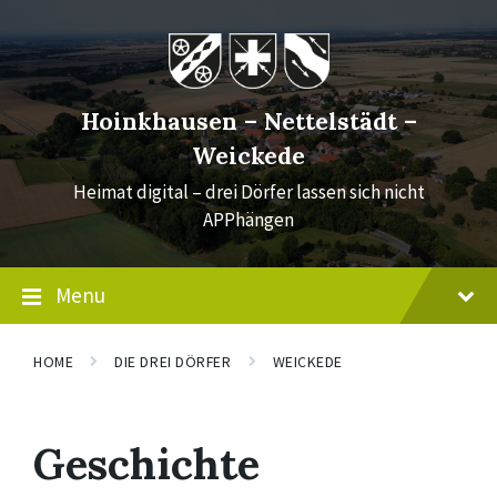
Skip
Skip
Skip
to
to
to
content
main
footer
navigation
Hoinkhausen – Nettelstädt –
Weickede
Heimat digital – drei Dörfer lassen sich nicht
APPhängen
Menu
HOME
DIE DREI DÖRFER
WEICKEDE
Geschichte