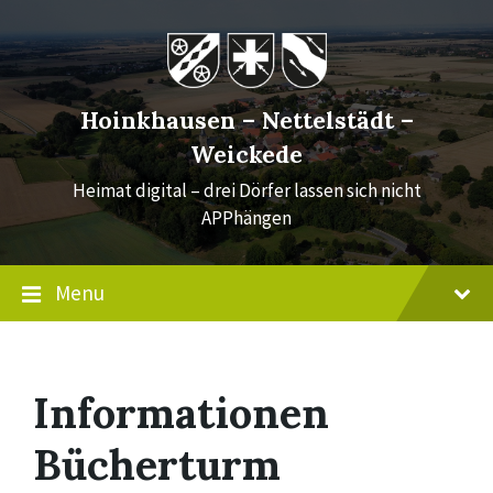
Skip
Skip
Skip
to
to
to
content
main
footer
navigation
Hoinkhausen – Nettelstädt –
Weickede
Heimat digital – drei Dörfer lassen sich nicht
APPhängen
Menu
Informationen
Bücherturm