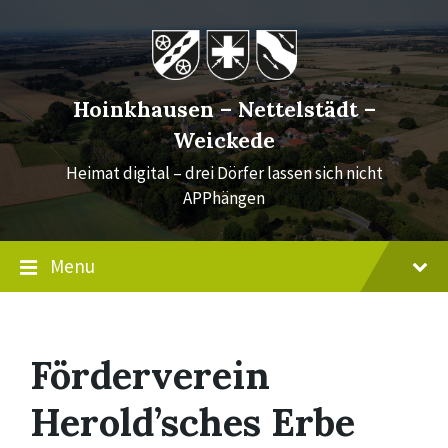
Skip
Skip
Skip
to
to
to
content
main
footer
navigation
Hoinkhausen – Nettelstädt –
Weickede
Heimat digital – drei Dörfer lassen sich nicht
APPhängen
Menu
Förderverein
Herold’sches Erbe