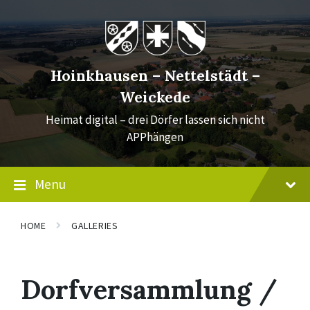
Skip
Skip
Skip
to
to
to
content
main
footer
navigation
Hoinkhausen – Nettelstädt –
Weickede
Heimat digital – drei Dörfer lassen sich nicht
APPhängen
Menu
HOME
GALLERIES
Dorfversammlung /