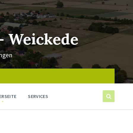
 – Weickede
ängen
ERSEITE
SERVICES