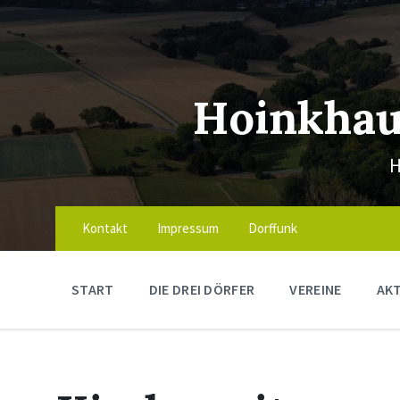
Skip
Skip
Skip
to
to
to
content
main
footer
navigation
Hoinkhau
H
Kontakt
Impressum
Dorffunk
START
DIE DREI DÖRFER
VEREINE
AK