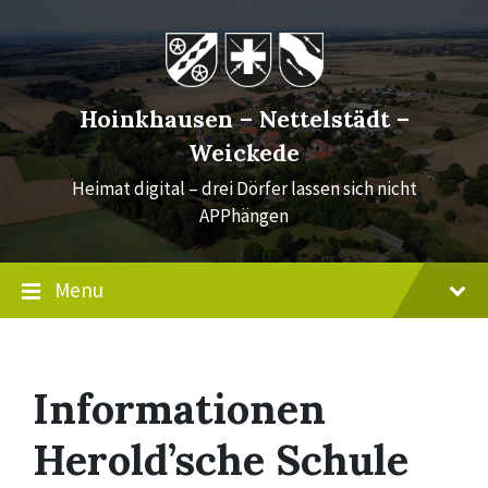
Skip
Skip
Skip
to
to
to
content
main
footer
navigation
Hoinkhausen – Nettelstädt –
Weickede
Heimat digital – drei Dörfer lassen sich nicht
APPhängen
Menu
Informationen
Herold’sche Schule