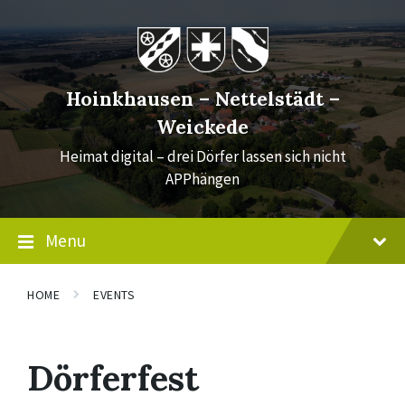
Skip
Skip
Skip
to
to
to
content
main
footer
navigation
Hoinkhausen – Nettelstädt –
Weickede
Heimat digital – drei Dörfer lassen sich nicht
APPhängen
Menu
HOME
EVENTS
Dörferfest