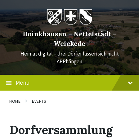
Skip
Skip
Skip
to
to
to
content
main
footer
navigation
Hoinkhausen – Nettelstädt –
Weickede
Heimat digital – drei Dörfer lassen sich nicht
APPhängen
Menu
HOME
EVENTS
Dorfversammlung