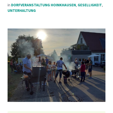
in
DORFVERANSTALTUNG HOINKHAUSEN
,
GESELLIGKEIT
,
UNTERHALTUNG