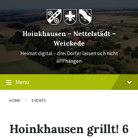
Skip
Skip
Skip
to
to
to
content
main
footer
navigation
Hoinkhausen – Nettelstädt –
Weickede
Heimat digital – drei Dörfer lassen sich nicht
APPhängen
Menu
HOME
EVENTS
Hoinkhausen grillt! 6