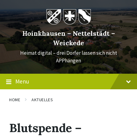
Skip
Skip
Skip
to
to
to
content
main
footer
navigation
Hoinkhausen – Nettelstädt –
Weickede
Heimat digital – drei Dörfer lassen sich nicht
APPhängen
Menu
HOME
AKTUELLES
Blutspende –