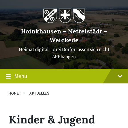
Skip
Skip
Skip
to
to
to
content
main
footer
navigation
Hoinkhausen – Nettelstädt –
Weickede
Heimat digital – drei Dörfer lassen sich nicht
APPhängen
Menu
HOME
AKTUELLES
Kinder & Jugend