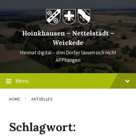
Skip
Skip
Skip
to
to
to
content
main
footer
navigation
Hoinkhausen – Nettelstädt –
Weickede
Heimat digital – drei Dörfer lassen sich nicht
APPhängen
Menu
HOME
AKTUELLES
Schlagwort: